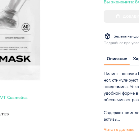
Вы экономите: 8
ДОБАВИ
Бесплатная дос
Подробнее про усло
Описание
Ха
Пилинг-носочки
ног, стимулирую
эпидермиса. Уско
удобной форме в 
VT Cosmetics
обеспечивает ра
Содержит компле
активы...
Читать дальше