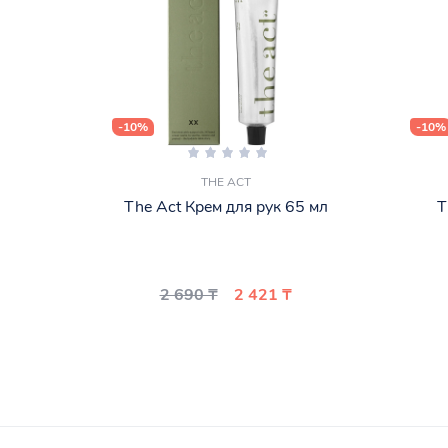
-10%
-10%
THE ACT
The Act Крем для рук 65 мл
T
2 690 ₸
2 421 ₸