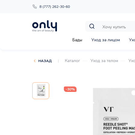
8 (777) 262-30-60
Бады
Уход за лицом
Ух
:
Каталог
Уход за телом
Ухо
НАЗАД
-30%