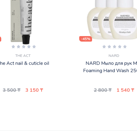
-45%
THE ACT
NARD
he Act nail & cuticle oil
NARD Мыло для рук M
Foaming Hand Wash 25
3 500 ₸
3 150 ₸
2 800 ₸
1 540 ₸