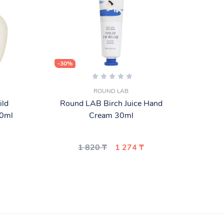
-30%
-30%
ROUND LAB
ild
Round LAB Birch Juice Hand
0ml
Cream 30ml
па
1 820 ₸
1 274 ₸