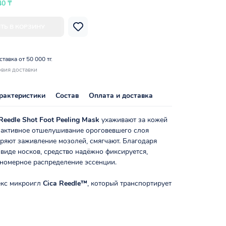
40 ₸
ТЬ В КОРЗИНУ
тавка от 50 000 тг.
вия доставки
рактеристики
Состав
Оплата и доставка
Reedle Shot Foot Peeling Mask
ухаживают за кожей
т активное отшелушивание ороговевшего слоя
ряют заживление мозолей, смягчают. Благодаря
виде носков, средство надёжно фиксируется,
вномерное распределение эссенции.
кс микроигл
Cica Reedle™
, который транспортирует