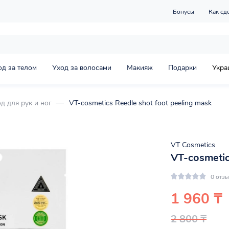
Бонусы
Как сд
од за телом
Уход за волосами
Макияж
Подарки
Укра
д для рук и ног
VT-cosmetics Reedle shot foot peeling mask
VT Cosmetics
VT-cosmetic
0 отз
1 960 ₸
2 800 ₸