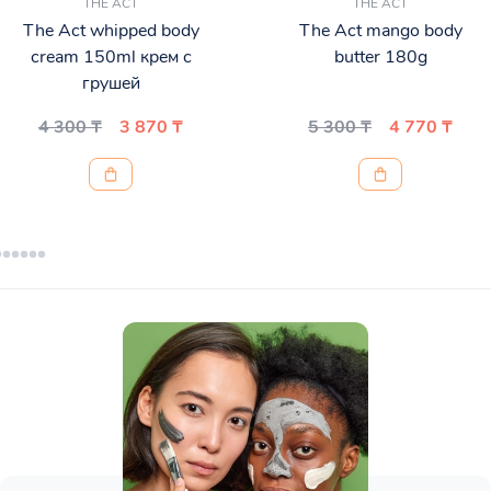
THE ACT
THE ACT
The Act whipped body
The Act mango body
cream 150ml крем с
butter 180g
грушей
4 300 ₸
3 870 ₸
5 300 ₸
4 770 ₸