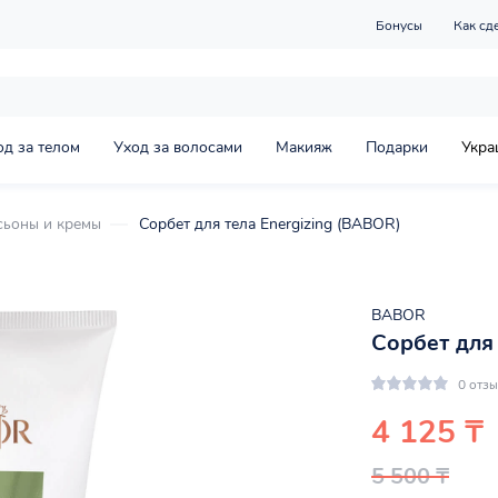
Бонусы
Как сд
од за телом
Уход за волосами
Макияж
Подарки
Укра
сьоны и кремы
Сорбет для тела Energizing (BABOR)
BABOR
Сорбет для
0 отз
4 125 ₸
5 500 ₸