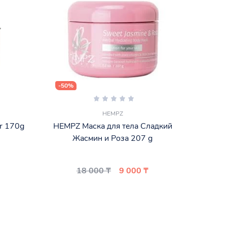
-50%
-15%
HEMPZ
er 170g
HEMPZ Маска для тела Сладкий
SOL D
Жасмин и Роза 207 g
18 000 ₸
9 000 ₸