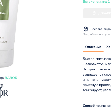
Вы экономите: 1
ДОБАВИ
Бесплатная дос
Подробнее про усло
Описание
Ха
Быстро впитываю
шелковистое, мяг
Экстракт стволов
защищает от стр
нда
BABOR
и пантенол увлаж
приятную прохлад
тонизируют, увла
Способ применен