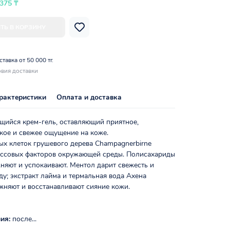
 375 ₸
ТЬ В КОРЗИНУ
тавка от 50 000 тг.
вия доставки
рактеристики
Оплата и доставка
щийся крем-гель, оставляющий приятное,
кое и свежее ощущение на коже.
ых клеток грушевого дерева Champagnerbirne
ессовых факторов окружающей среды. Полисахариды
няют и успокаивают. Ментол дарит свежесть и
у; экстракт лайма и термальная вода Ахена
жняют и восстанавливают сияние кожи.
ия:
после...