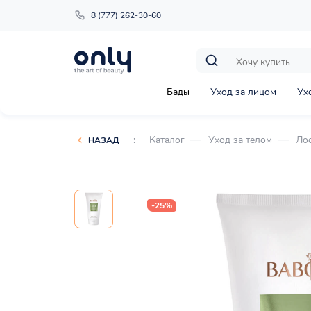
8 (777) 262-30-60
Бады
Уход за лицом
Ух
:
Каталог
Уход за телом
Ло
НАЗАД
-25%