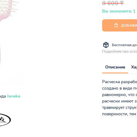
9 600 ₸
Вы экономите: 1
ДОБАВИ
Бесплатная дос
Подробнее про усло
Описание
Ха
Расческа разрабо
создано в виде п
равномерно, что
енда
Janeke
расчески имеют 
травмирует струк
поверхности, тем