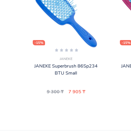
-15%
-15%
JANEKE
JANEKE Superbrush 86Sp234
JAN
BTU Small
9 300 ₸
7 905 ₸