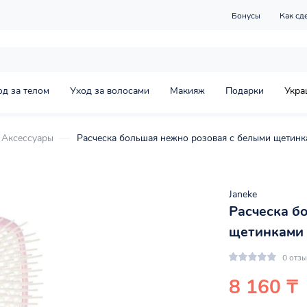
Бонусы
Как сд
од за телом
Уход за волосами
Макияж
Подарки
Укра
Аксессуары
Расческа большая нежно розовая с белыми щетин
Janeke
Расческа б
щетинками
0 отз
8 160 ₸