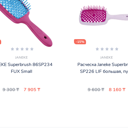
-15%
JANEKE
JANEKE
EKE Superbrush 86SP234
Расческа Janeke Superb
FUX Small
SP226 LIF большая, п
9 300 ₸
7 905 ₸
9 600 ₸
8 160 ₸