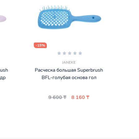
-15%
-15%
JANEKE
rush
Расческа большая Superbrush
Расч
удр
BFL-голубая основа гол
FU
9 600 ₸
8 160 ₸