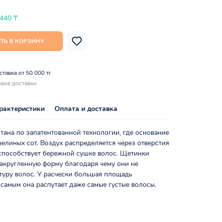
 440 ₸
ТЬ В КОРЗИНУ
тавка от 50 000 тг.
вия доставки
рактеристики
Оплата и доставка
тана по запатентованной технологии, где основание
челиных сот. Воздух распределяется через отверстия
 способствует бережной сушке волос. Щетинки
закругленную форму благодаря чему они не
туру волос. У расчески большая площадь
 самым она распутает даже самые густые волосы.