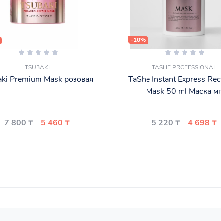
-10%
TSUBAKI
TASHE PROFESSIONAL
aki Premium Mask розовая
TaShe Instant Express Rec
Mask 50 ml Маска м
7 800 ₸
5 460 ₸
5 220 ₸
4 698 ₸