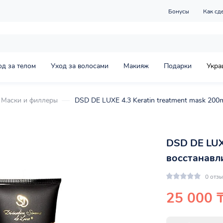
Бонусы
Как сд
од за телом
Уход за волосами
Макияж
Подарки
Укра
Маски и филлеры
DSD DE LUXE 4.3 Keratin treatment mask 200
DSD DE LUXE
восстанавл
0 отз
25 000 