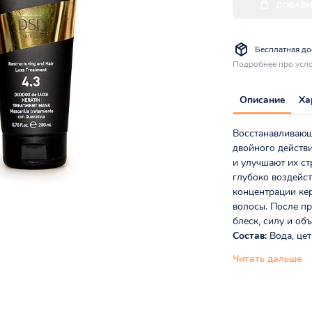
ДОБАВИ
Бесплатная дос
Подробнее про усло
Описание
Ха
Восстанавливающа
двойного действ
и улучшают их ст
глубоко воздейст
концентрации ке
волосы. После п
блеск, силу и объ
Состав:
Вода, цет
Читать дальше