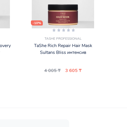
-10%
-48%
TASHE PROFESSIONAL
overy
TaShe Rich Repair Hair Mask
DAVI
г
Sultans Bliss интенсив
ВОЛ
4 005 ₸
3 605 ₸