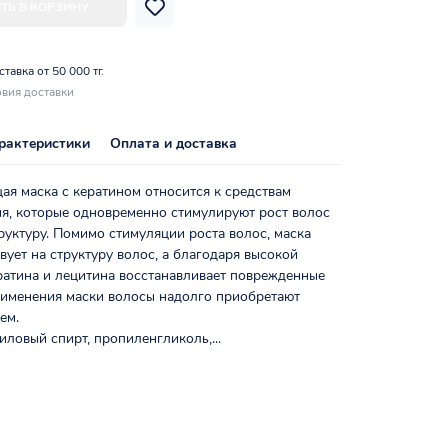
ТЬ В КОРЗИНУ
тавка от 50 000 тг.
вия доставки
рактеристики
Оплата и доставка
я маска с кератином относится к средствам
ия, которые одновременно стимулируют рост волос
руктуру. Помимо стимуляции роста волос, маска
вует на структуру волос, а благодаря высокой
ратина и лецитина восстанавливает поврежденные
рименения маски волосы надолго приобретают
ем.
иловый спирт, пропиленгликоль,...