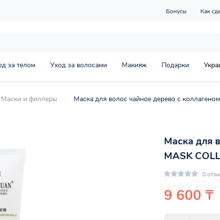
Бонусы
Как сд
од за телом
Уход за волосами
Макияж
Подарки
Укра
Маски и филлеры
Маска для волос чайное дерево с коллаген
Маска для 
MASK COLLA
0 отз
9 600 ₸