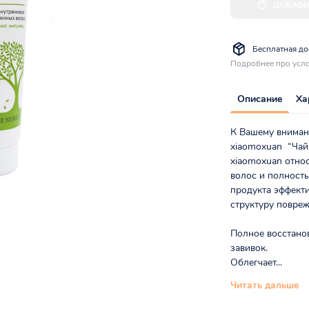
ДОБАВИ
Бесплатная дос
Подробнее про усло
Описание
Ха
К Вашему вниман
xiaomoxuan “Чай
xiaomoxuan отно
волос и полность
продукта эффекти
структуру повре
Полное восстано
завивок.
Облегчает...
Читать дальше