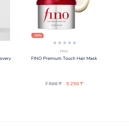
-30%
-10%
FINO
overy
FINO Premium Touch Hair Mask
TaSh
г
S
7 500 ₸
5 250 ₸