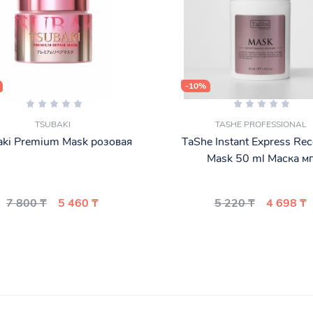
-10%
TSUBAKI
TASHE PROFESSIONAL
aki Premium Mask розовая
TaShe Instant Express Rec
Mask 50 ml Маска м
7 800 ₸
5 460 ₸
5 220 ₸
4 698 ₸