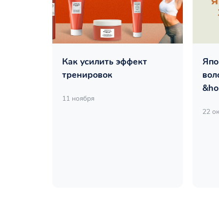
Как усилить эффект
Япо
тренировок
вол
&ho
11 ноября
22 о