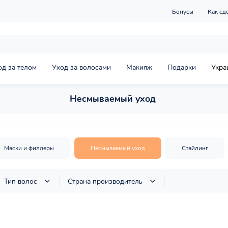
Бонусы
Как сд
од за телом
Уход за волосами
Макияж
Подарки
Укра
Несмываемый уход
Маски и филлеры
Несмываемый уход
Стайлинг
Тип волос
Страна производитель