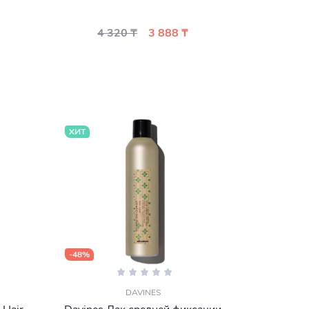
4 320 ₸
3 888 ₸
ХИТ
-48%
DAVINES