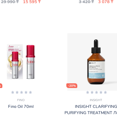
29 990 ₸
15 595 ₸
3 420 ₸
3 078 ₸
%
-20%
FINO
INSIGHT
Fino Oil 70ml
INSIGHT CLARIFYIN
PURIFYING TREATMENT Л