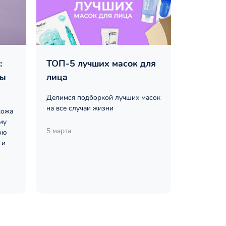
:
ТОП-5 лучших масок для
ты
лица
Делимся подборкой лучших масок
на все случаи жизни
кожа
му
5 марта
ою
 и