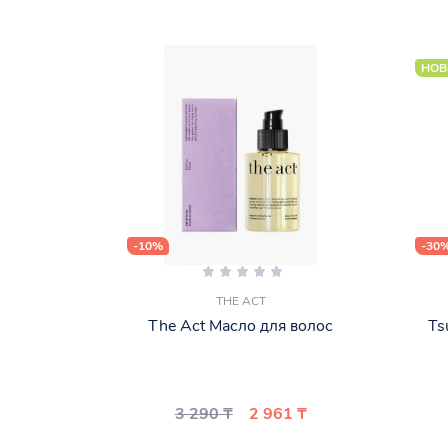
НОВ
-10%
-30
THE ACT
The Act Масло для волос
Ts
3 290 ₸
2 961 ₸