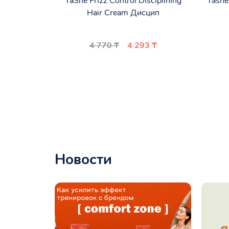
TaShe Frizz Control Disciplining
Tashe
Hair Cream Дисцип
4 770 ₸
4 293 ₸
Новости