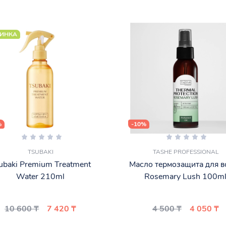
ИНКА
%
-10%
TSUBAKI
TASHE PROFESSIONAL
ubaki Premium Treatment
Масло термозащита для в
Water 210ml
Rosemary Lush 100m
10 600 ₸
7 420 ₸
4 500 ₸
4 050 ₸