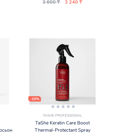
3 600 ₸
3 240 ₸
-10%
TASHE PROFESSIONAL
G
TaShe Keratin Care Boost
осьон
Thermal-Protectant Spray