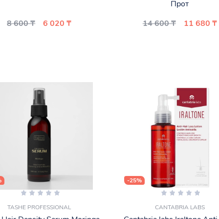
Прот
8 600 ₸
6 020 ₸
14 600 ₸
11 680 ₸
%
-25%
TASHE PROFESSIONAL
CANTABRIA LABS