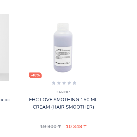
-48%
DAVINES
олос
EHC LOVE SMOTHING 150 ML
l
CREAM (HAIR SMOOTHER)
19 900 ₸
10 348 ₸