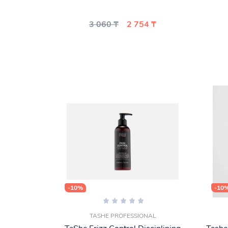
3 060 ₸
2 754 ₸
-10%
-10
TASHE PROFESSIONAL