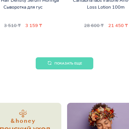
 Hair Density Serum Moringa
Cantabria labs Iraltone Anti
Сыворотка для гус
Loss Lotion 100m
3 510 ₸
3 159 ₸
28 600 ₸
21 450 ₸
ПОКАЗАТЬ ЕЩЕ