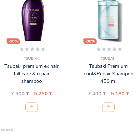
-30%
-30%
TSUBAKI
TSUBAKI
Tsubaki premium ex hair
Tsubaki Premium
fall care & repair
cool&Repair Shampoo
shampoo
450 ml
7 500 ₸
5 250 ₸
7 400 ₸
5 180 ₸