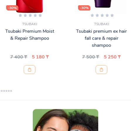
-30%
-30%
TSUBAKI
TSUBAKI
Tsubaki Premium Moist
Tsubaki premium ex hair
& Repair Shampoo
fall care & repair
shampoo
7 400 ₸
5 180 ₸
7 500 ₸
5 250 ₸