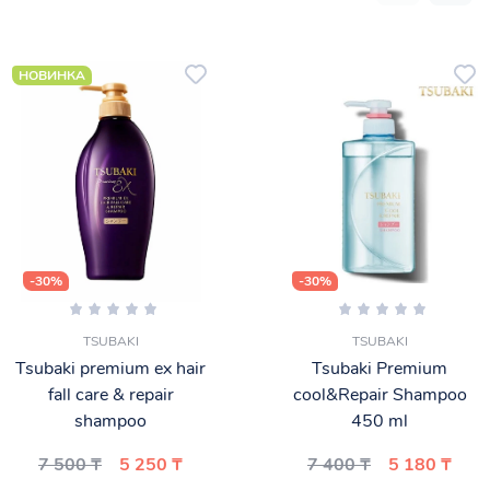
НОВИНКА
-30%
-30%
TSUBAKI
TSUBAKI
Tsubaki premium ex hair
Tsubaki Premium
fall care & repair
cool&Repair Shampoo
shampoo
450 ml
7 500 ₸
5 250 ₸
7 400 ₸
5 180 ₸