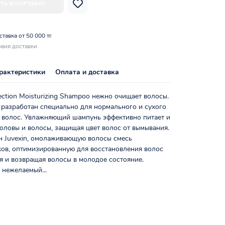
ТЬ В КОРЗИНУ
тавка от 50 000 тг.
вия доставки
рактеристики
Оплата и доставка
tection Moisturizing Shampoo нежно очищает волосы.
разработан специально для нормального и сухого
 волос. Увлажняющий шампунь эффективно питает и
оловы и волосы, защищая цвет волос от вымывания.
н Juvexin, омолаживающую волосы смесь
ков, оптимизированную для восстановления волос
я и возвращая волосы в молодое состояние.
 нежелаемый...