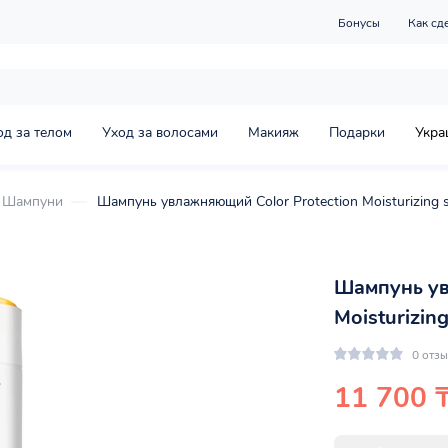
Бонусы
Как сд
од за телом
Уход за волосами
Макияж
Подарки
Укра
Шампуни
Шампунь увлажняющий Color Protection Moisturizing s
Шампунь ув
Moisturizin
0 отз
11 700 