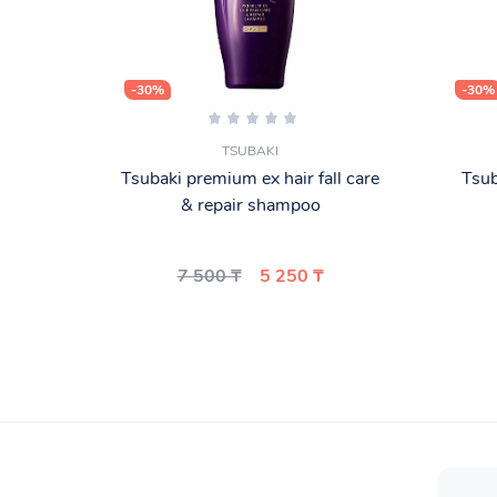
-30%
-30%
TSUBAKI
Tsubaki premium ex hair fall care
Tsub
& repair shampoo
7 500 ₸
5 250 ₸