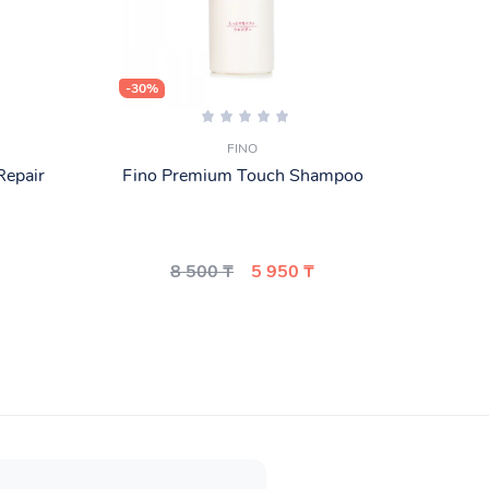
-30%
-30%
FINO
Repair
Fino Premium Touch Shampoo
Rausc
8 500 ₸
5 950 ₸