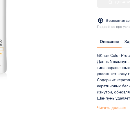
ДОБАВИ
Бесплатная дос
Подробнее про усло
Описание
Ха
GKhair Color Pro
Данный шампунь 
типа окрашенных
увлажняет кожу г
Содержит керати
кератиновых бел
изнутри, обновля
Шампунь удаляет
Читать дальше