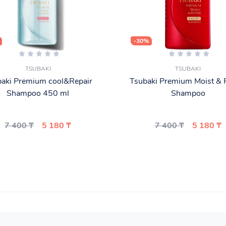
-30%
TSUBAKI
TSUBAKI
aki Premium cool&Repair
Tsubaki Premium Moist & 
Shampoo 450 ml
Shampoo
7 400 ₸
5 180 ₸
7 400 ₸
5 180 ₸