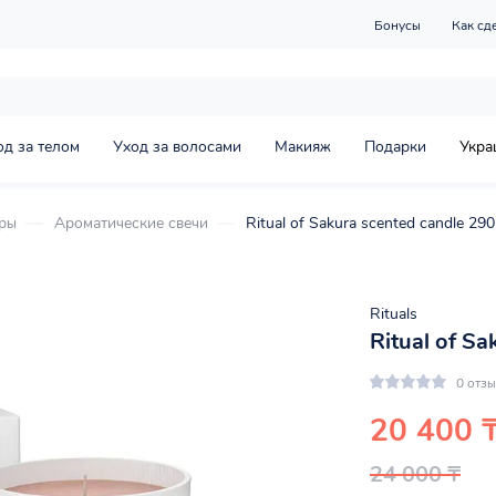
Бонусы
Как сд
од за телом
Уход за волосами
Макияж
Подарки
Укра
ары
Ароматические свечи
Ritual of Sakura scented candle 290
Rituals
Ritual of Sa
0 отз
20 400 
24 000 ₸