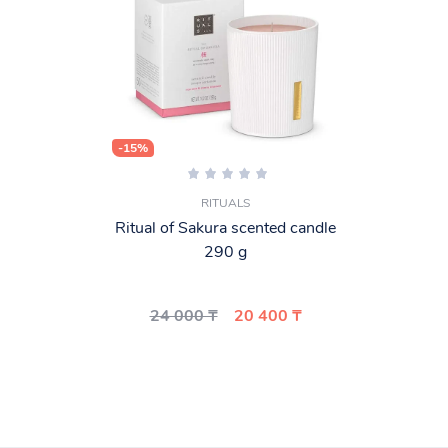
-15%
RITUALS
Ritual of Sakura scented candle
290 g
24 000 ₸
20 400 ₸