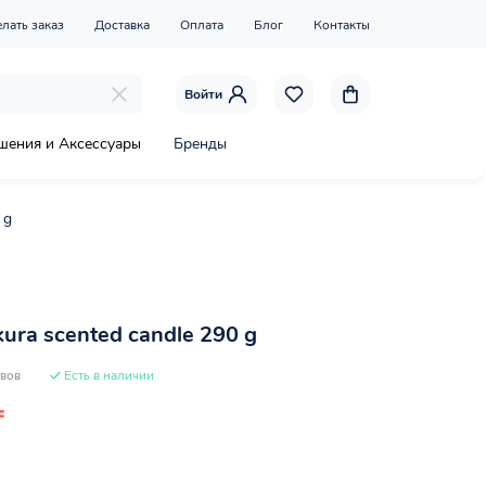
елать заказ
Доставка
Оплата
Блог
Контакты
Войти
шения и Аксессуары
Бренды
 g
kura scented candle 290 g
ывов
Есть в наличии
₸