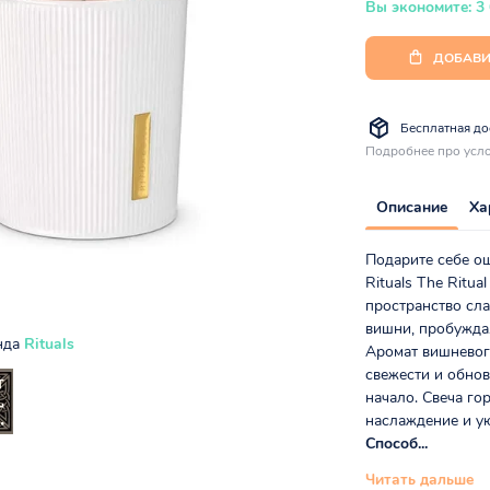
Вы экономите: 3
ДОБАВИ
Бесплатная дос
Подробнее про усло
Описание
Ха
Подарите себе о
Rituals The Ritua
пространство сл
вишни, пробужда
нда
Rituals
Аромат вишневог
свежести и обнов
начало. Свеча го
наслаждение и ую
Способ...
Читать дальше