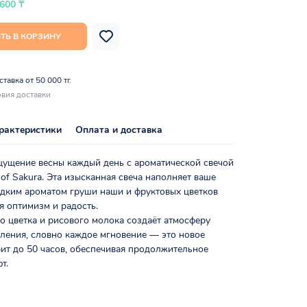
 600 ₸
ТЬ В КОРЗИНУ
тавка от 50 000 тг.
вия доставки
рактеристики
Оплата и доставка
щущение весны каждый день с ароматической свечой
l of Sakura. Эта изысканная свеча наполняет ваше
адким ароматом груши наши и фруктовых цветков
я оптимизм и радость.
о цветка и рисового молока создаёт атмосферу
ления, словно каждое мгновение — это новое
рит до 50 часов, обеспечивая продолжительное
т.