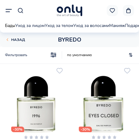
Бады
Уход за лицом
Уход за телом
Уход за волосами
Макияж
Подар
BYREDO
НАЗАД
Фильтровать
-30%
-30%