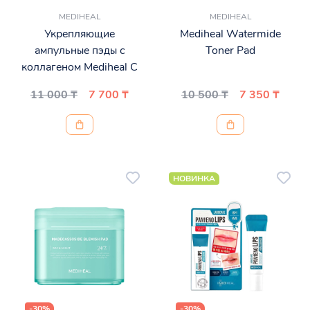
MEDIHEAL
MEDIHEAL
Укрепляющие
Mediheal Watermide
ампульные пэды с
Toner Pad
коллагеном Mediheal C
11 000 ₸
7 700 ₸
10 500 ₸
7 350 ₸
НОВИНКА
-30%
-30%