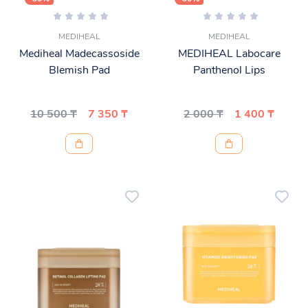
MEDIHEAL
MEDIHEAL
Mediheal Madecassoside
MEDIHEAL Labocare
Blemish Pad
Panthenol Lips
10 500 ₸
7 350 ₸
2 000 ₸
1 400 ₸