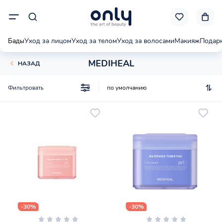
Бады
Уход за лицом
Уход за телом
Уход за волосами
Макияж
Подар
MEDIHEAL
НАЗАД
Фильтровать
-30%
-30%