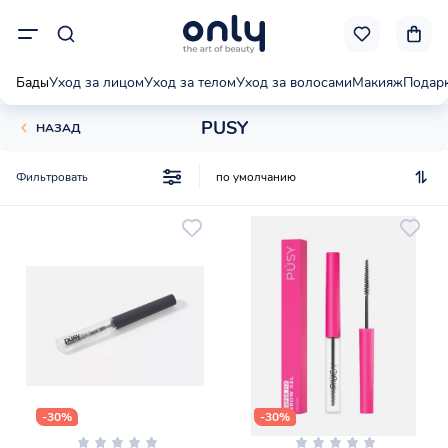
Бады
Уход за лицом
Уход за телом
Уход за волосами
Макияж
Подар
PUSY
НАЗАД
Фильтровать
-30%
-30%