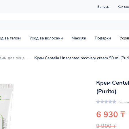
Бонусы
Как сд
од за телом
Уход за волосами
Макияж
Подарки
Укра
емы для лица
Крем Centella Unscented recovery cream 50 ml (Puri
Крем Centel
(Purito)
0 отз
6 930 ₸
9 900 ₸