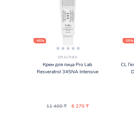
-45%
-25%
DR.ALTHEA
Крем для лица Pro Lab
CL Ге
Resveratrol 345NA Intensive
D
11 400 ₸
6 270 ₸