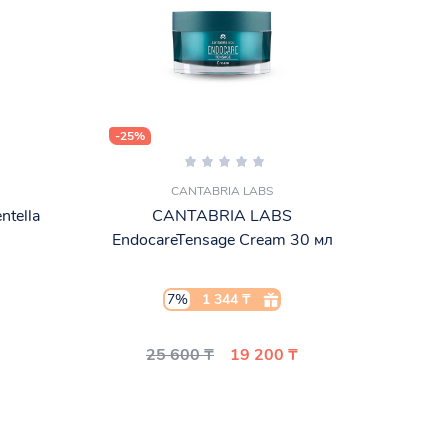
-25%
CANTABRIA LABS
tella
CANTABRIA LABS
Clear 
EndocareTensage Cream 30 мл
7%
1 344 ₸
25 600 ₸
19 200 ₸