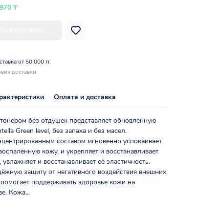
 970 ₸
ТЬ В КОРЗИНУ
тавка от 50 000 тг.
вия доставки
рактеристики
Оплата и доставка
 тонером без отдушек представляет обновлённую
ella Green level, без запаха и без масел.
нцентрированным составом мгновенно успокаивает
оспалённую кожу, и укрепляет и восстанавливает
 увлажняет и восстанавливает её эластичность.
дёжную защиту от негативного воздействия внешних
 помогает поддерживать здоровье кожи на
е. Кожа...