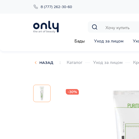
8 (777) 262-30-60
Бады
Уход за лицом
Ух
:
Каталог
Уход за лицом
Кр
НАЗАД
-30%