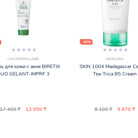
-30%
CANTABRIA LABS
SKIN1004
ль для кожи с акне BIRETIX
SKIN 1004 Madagascar Cen
UO GELANT-IMPRF 3
Tea-Trica B5 Cream
17 400 ₸
13 050 ₸
8 100 ₸
5 670 ₸