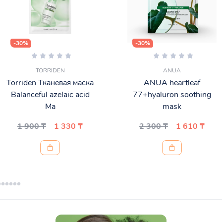
-30%
-30%
TORRIDEN
ANUA
Torriden Тканевая маска
ANUA heartleaf
Balanceful azelaic acid
77+hyaluron soothing
Ma
mask
1 900 ₸
1 330 ₸
2 300 ₸
1 610 ₸