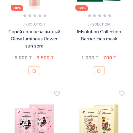
-30%
-30%
JMSOLUTION
JMSOLUTION
Спрей солнцезащитный
JMsolution Collection
Glow luminous flower
Barrier cica mask
sun spra
5 000 ₸
3 500 ₸
1 000 ₸
700 ₸