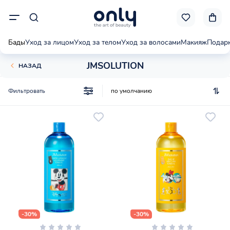
Бады
Уход за лицом
Уход за телом
Уход за волосами
Макияж
Подар
JMSOLUTION
НАЗАД
Фильтровать
-30%
-30%