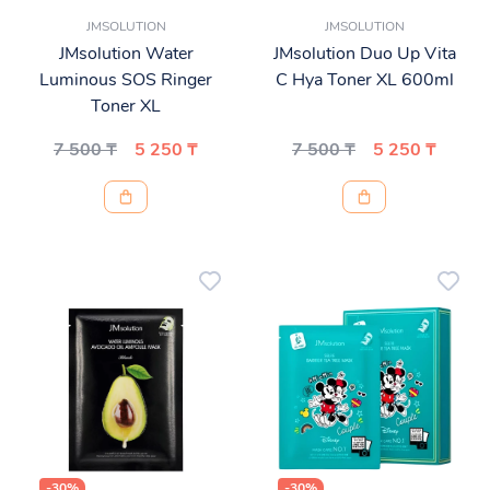
JMSOLUTION
JMSOLUTION
JMsolution Water
JMsolution Duo Up Vita
Luminous SOS Ringer
C Hya Toner XL 600ml
Toner XL
7 500 ₸
5 250 ₸
7 500 ₸
5 250 ₸
-30%
-30%