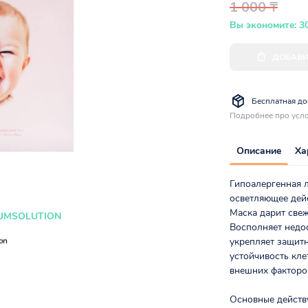
1 000 ₸
Вы экономите: 3
ДОБАВИ
Бесплатная дос
Подробнее про усло
Описание
Ха
Гипоалергенная 
осветляющее дейс
Маска дарит свеж
JMSOLUTION
Восполняет недос
укрепляет защит
устойчивость кле
внешних факторо
Основные действ