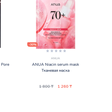
-30%
-30%
ANUA
 Pore
ANUA Niacin serum mask
Маска
Тканевая маска
1 800 ₸
1 260 ₸