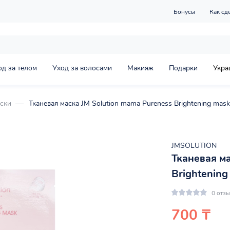
Бонусы
Как сд
од за телом
Уход за волосами
Макияж
Подарки
Укра
ски
Тканевая маска JM Solution mama Pureness Brightening mask
JMSOLUTION
Тканевая ма
Brightening
0 отз
700 ₸