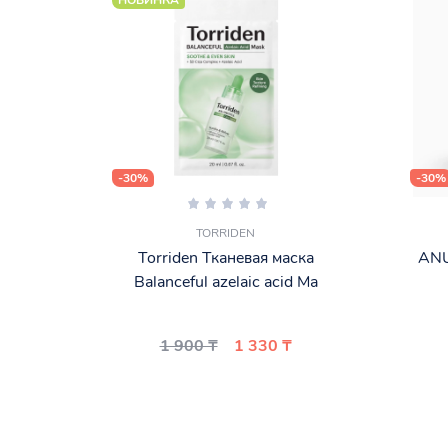
НОВИНКА
-30%
-30%
TORRIDEN
Torriden Тканевая маска
ANU
Balanceful azelaic acid Ma
1 900 ₸
1 330 ₸