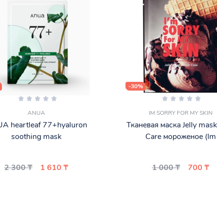
-30%
ANUA
IM SORRY FOR MY SKIN
A heartleaf 77+hyaluron
Тканевая маска Jelly mask
soothing mask
Care мороженое (Im
2 300 ₸
1 610 ₸
1 000 ₸
700 ₸