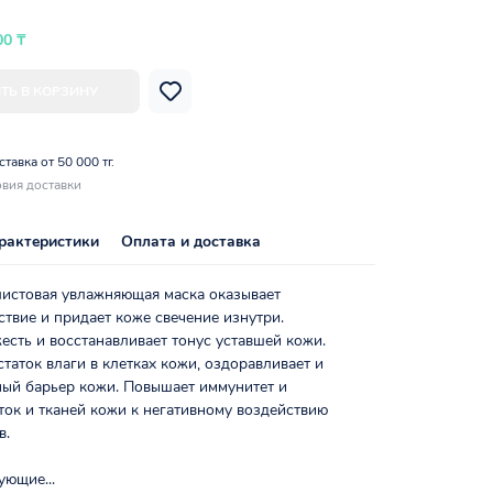
00 ₸
ТЬ В КОРЗИНУ
тавка от 50 000 тг.
вия доставки
рактеристики
Оплата и доставка
листовая увлажняющая маска оказывает
твие и придает коже свечение изнутри.
есть и восстанавливает тонус уставшей кожи.
таток влаги в клетках кожи, оздоравливает и
ный барьер кожи. Повышает иммунитет и
ток и тканей кожи к негативному воздействию
в.
ующие...