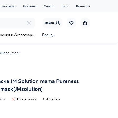
елать заказ
Доставка
Оплата
Блог
Контакты
Войти
шения и Аксессуары
Бренды
(JMsolution)
ска JM Solution mama Pureness
 mask(JMsolution)
ывов
Нет в наличии
154 заказов