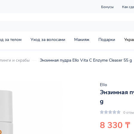
Бонусы
Как сд
од за телом
Уход за волосами
Макияж
Подарки
Укра
линги и скрабы
Энзимная пудра Ello Vita C Enzyme Cleaser 55 g
EIIo
Энзимная пу
g
0 отз
8 330 ₸