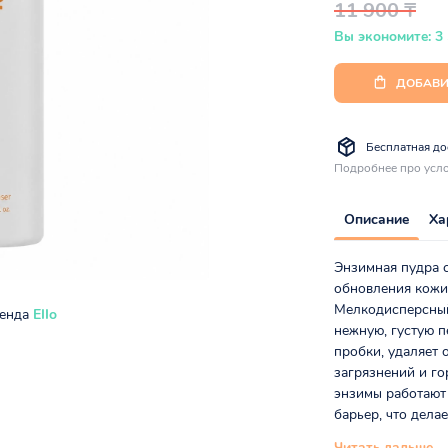
11 900 ₸
Вы экономите: 3
ДОБАВИ
Бесплатная дос
Подробнее про усло
Описание
Ха
Энзимная пудра с
обновления кожи
Мелкодисперсный
ренда
EIIo
нежную, густую п
пробки, удаляет 
загрязнений и го
энзимы работают
барьер, что дела
Читать дальше