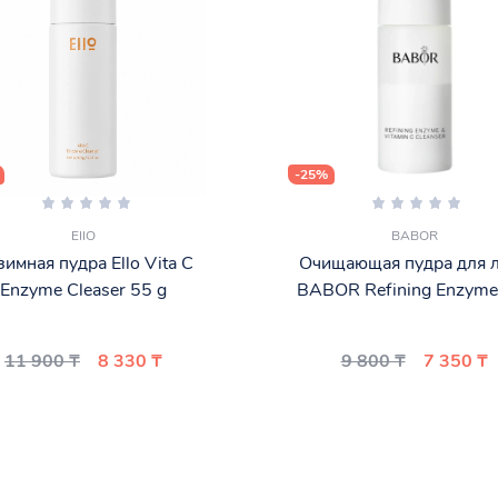
-25%
EIIO
BABOR
имная пудра Ello Vita C
Очищающая пудра для 
Enzyme Cleaser 55 g
BABOR Refining Enzyme
11 900 ₸
8 330 ₸
9 800 ₸
7 350 ₸