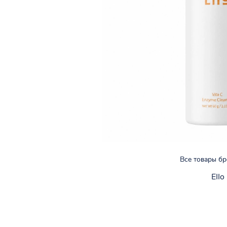
Все товары б
EIIo