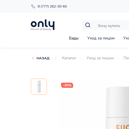
8 (777) 262-30-60
Бады
Уход за лицом
Ух
:
Каталог
Уход за лицом
Пи
НАЗАД
-30%