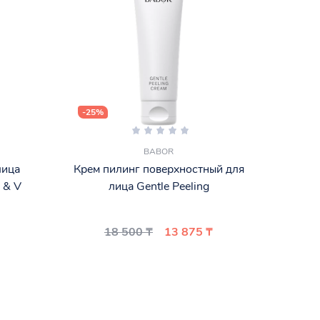
-25%
-30%
BABOR
лица
Крем пилинг поверхностный для
Anua
 & V
лица Gentle Peeling
18 500 ₸
13 875 ₸