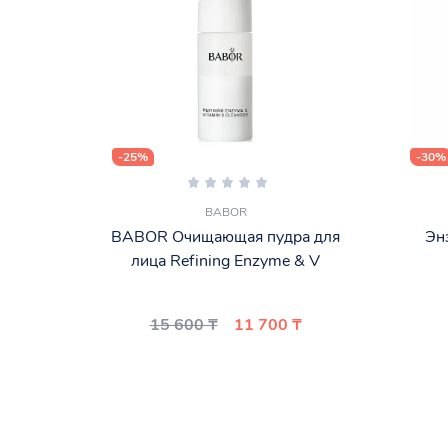
-25%
-30%
BABOR
BABOR Очищающая пудра для
Энз
лица Refining Enzyme & V
15 600 ₸
11 700 ₸