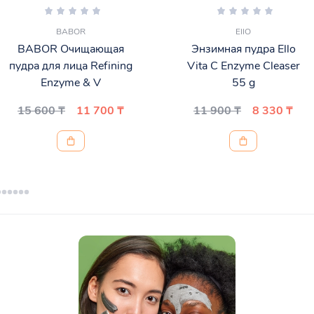
BABOR
EIIO
BABOR Очищающая
Энзимная пудра Ello
пудра для лица Refining
Vita C Enzyme Cleaser
Enzyme & V
55 g
15 600 ₸
11 700 ₸
11 900 ₸
8 330 ₸