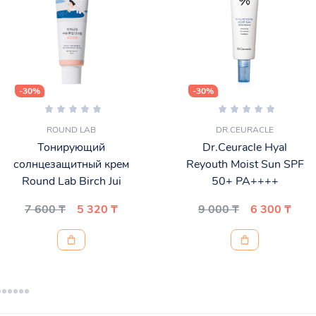
-30%
-30%
ROUND LAB
DR.CEURACLE
Тонирующий
Dr.Ceuracle Hyal
солнцезащитный крем
Reyouth Moist Sun SPF
Round Lab Birch Jui
50+ PA++++
7 600 ₸
5 320 ₸
9 000 ₸
6 300 ₸