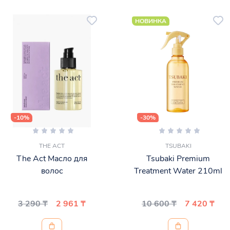
НОВИНКА
-10%
-30%
THE ACT
TSUBAKI
The Act Масло для
Tsubaki Premium
волос
Treatment Water 210ml
3 290 ₸
2 961 ₸
10 600 ₸
7 420 ₸