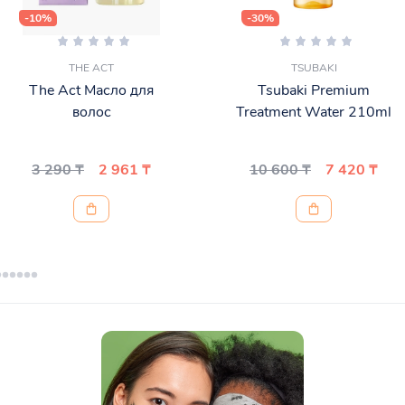
-10%
-30%
THE ACT
TSUBAKI
The Act Масло для
Tsubaki Premium
волос
Treatment Water 210ml
3 290 ₸
2 961 ₸
10 600 ₸
7 420 ₸