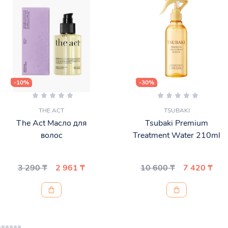
-10%
-30%
THE ACT
TSUBAKI
The Act Масло для
Tsubaki Premium
волос
Treatment Water 210ml
3 290 ₸
2 961 ₸
10 600 ₸
7 420 ₸