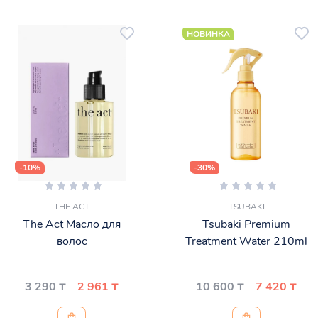
НОВИНКА
-10%
-30%
THE ACT
TSUBAKI
The Act Масло для
Tsubaki Premium
волос
Treatment Water 210ml
3 290 ₸
2 961 ₸
10 600 ₸
7 420 ₸