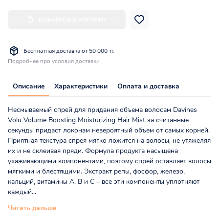
ДОБАВИТЬ В КОРЗИНУ
Бесплатная доставка от 50 000 тг.
Подробнее про условия доставки
Описание
Характеристики
Оплата и доставка
Несмываемый спрей для придания объема волосам Davines
Volu Volume Boosting Moisturizing Hair Mist за считанные
секунды придаст локонам невероятный объем от самых корней.
Приятная текстура спрея мягко ложится на волосы, не утяжеляя
их и не склеивая пряди. Формула продукта насыщена
ухаживающими компонентами, поэтому спрей оставляет волосы
мягкими и блестящими. Экстракт репы, фосфор, железо,
кальций, витамины А, В и С – все эти компоненты уплотняют
каждый...
Читать дальше