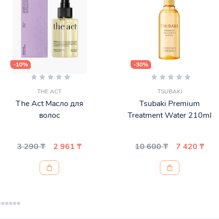
-10%
-30%
THE ACT
TSUBAKI
The Act Масло для
Tsubaki Premium
волос
Treatment Water 210ml
3 290 ₸
2 961 ₸
10 600 ₸
7 420 ₸