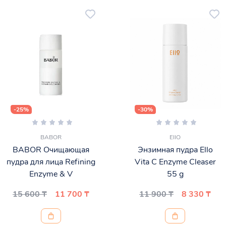
-25%
-30%
BABOR
EIIO
BABOR Очищающая
Энзимная пудра Ello
пудра для лица Refining
Vita C Enzyme Cleaser
Enzyme & V
55 g
15 600 ₸
11 700 ₸
11 900 ₸
8 330 ₸