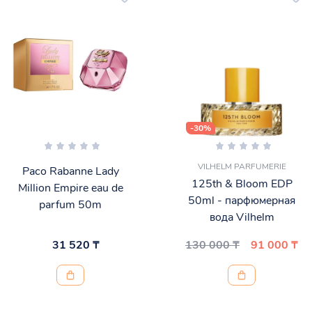
-30%
VILHELM PARFUMERIE
Paco Rabanne Lady
125th & Bloom EDP
Million Empire eau de
50ml - парфюмерная
parfum 50m
вода Vilhelm
31 520 ₸
130 000 ₸
91 000 ₸